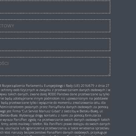
 4 Rozporządzenia Parlamentu Europejskiego i Rady (UE) 2016/679 z dnia 27
ie ochrony osób fizycznych w związku z przetwarzaniem danych osobowych i w
pływu takich danych, zwane dalej RODO Państwa dane przetwarzane są tylko
i nie będą udostępniane innym podmiotom niż upoważnionym na podstawie
 będą przetwarzane tylko i wyłącznie do momentu zrealizowania celu, dla
e. Administratorem podanych przez Panią/Pana danych osobowych za pomocą
go jest Firma "Cut Service Mariusz Gibas" z siedzibą w Bielsku-Białej, ul.
Bielsko-Biała. Wybierając drogę kontaktu z nami za pomocą formularza
ie wyraża Pani/Pan zgodę na przetwarzanie swoich danych osobowych takich
a firmy, adres mailowy i telefon. Ma Pan/Pani prawo dostępu do swoich danych
nia, usunięcia lub ograniczenia przetwarzania, a także wniesienia sprzeciwu
eśli ktoś naruszy bezpieczeństwo Pana/Pani danych osobowych, przysługuje