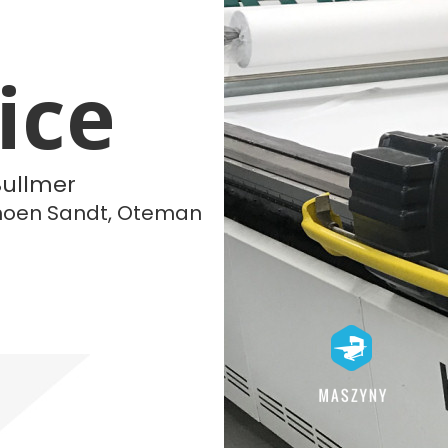
ice
Bullmer
choen Sandt, Oteman