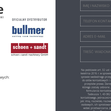
Na podstawie art. 32 ust
kwietnia 2016 r. w spraw
wych:
sprawie swobodnego prze
do celów kontaktowych 
przepisów prawa. Dane
którego zostały zebran
formularza kontaktowe
Tadeusza 1, 43-382 
kontaktowego, jednocześn
jak: imię, nazwisko, nazw
osobowych, ich sprostowa
wobec przetwarzania. J